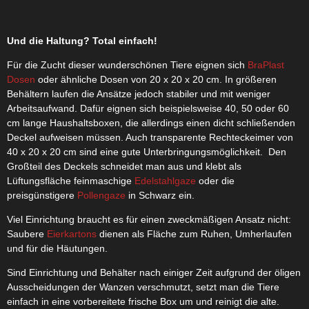
Und die Haltung? Total einfach!
Für die Zucht dieser wunderschönen Tiere eignen sich
BraPlast
Dosen
oder ähnliche Dosen von 20 x 20 x 20 cm. In größeren
Behältern laufen die Ansätze jedoch stabiler und mit weniger
Arbeitsaufwand. Dafür eignen sich beispielsweise 40, 50 oder 60
cm lange Haushaltsboxen, die allerdings einen dicht schließenden
Deckel aufweisen müssen. Auch transparente Rechteckeimer von
40 x 20 x 20 cm sind eine gute Unterbringungsmöglichkeit. Den
Großteil des Deckels schneidet man aus und klebt als
Lüftungsfläche feinmaschige
Edelstahlgaze
oder die
preisgünstigere
Pollengaze
in Schwarz ein.
Viel Einrichtung braucht es für einen zweckmäßigen Ansatz nicht:
Saubere
Eierkartons
dienen als Fläche zum Ruhen, Umherlaufen
und für die Häutungen.
Sind Einrichtung und Behälter nach einiger Zeit aufgrund der öligen
Ausscheidungen der Wanzen verschmutzt, setzt man die Tiere
einfach in eine vorbereitete frische Box um und reinigt die alte.