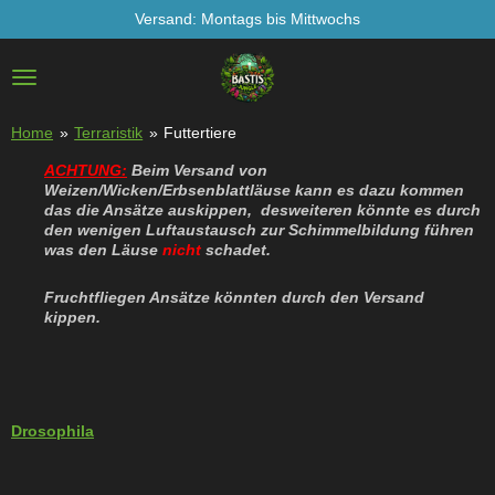
Versand: Montags bis Mittwochs
Zum
Hauptinhalt
springen
Home
»
Terraristik
»
Futtertiere
ACHTUNG:
Beim Versand von
Weizen/Wicken/Erbsenblattläuse kann es dazu kommen
das die Ansätze auskippen, desweiteren könnte es durch
den wenigen Luftaustausch zur Schimmelbildung führen
was den Läuse
nicht
schadet.
Fruchtfliegen Ansätze könnten durch den Versand
kippen.
Drosophila