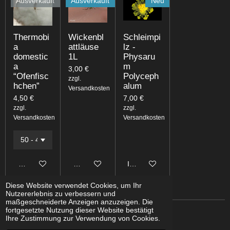
Ausverkauft
Ausverkauft
Neu
Thermobi
Wickenbl
Schleimpi
a
attläuse
lz -
domestic
1L
Physaru
a
m
3,00 €
“Ofenfisc
Polyceph
zzgl.
hchen”
alum
Versandkosten
4,50 €
7,00 €
zzgl.
zzgl.
Versandkosten
Versandkosten
Bei Verfügbarkeit benachrichtigen
Bei Verfügbarkeit benachrichtigen
In den Warenkorb
Diese Website verwendet Cookies, um Ihr
Nutzererlebnis zu verbessern und
maßgeschneiderte Anzeigen anzuzeigen. Die
fortgesetzte Nutzung dieser Website bestätigt
Ihre Zustimmung zur Verwendung von Cookies.