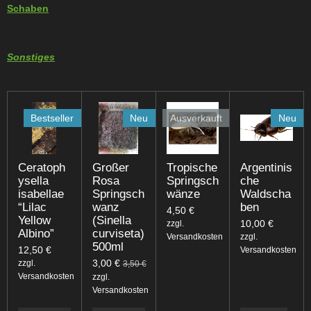
Schaben
Sonstiges
Bestseller
Neu
Ausverkauft
Neu
Ceratoph
Großer
Tropische
Argentinis
ysella
Rosa
Springsch
che
isabellae
Springsch
wänze
Waldscha
“Lilac
wanz
ben
4,50 €
Yellow
(Sinella
10,00 €
zzgl.
Albino”
curviseta)
Versandkosten
zzgl.
500ml
12,50 €
Versandkosten
3,00 €
zzgl.
3,50 €
Versandkosten
zzgl.
Versandkosten