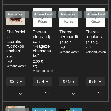
Ausverkauft
Ausverkauft
Ausverkauft
Ausverkauft
Shelfordel
Therea
Therea
Therea
la
olegrandj
bernhardti
regularis
lateralis
eani
12,50 €
12,50 €
“Schokos
“Fragezei
zzgl.
zzgl.
chaben”
chenscha
Versandkosten
Versandkosten
be”
3,50 €
2,00 €
zzgl.
Versandkosten
zzgl.
Versandkosten
Bei Verfügbarkeit benachrichtigen
Bei Verfügbarkeit benachrichtigen
Bei Verfügbarkeit benachrichti
Bei Verfügbark