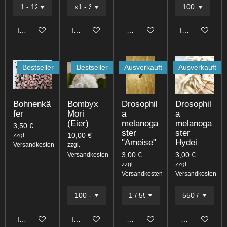
In den Warenkorb
In den Warenkorb
Bei Verfügbarkeit benachrichti
In den Warenk
Bestseller
Bestseller
Ausverkauft
Ausverkauft
Bohnenkä
Bombyx
Drosophil
Drosophil
fer
Mori
a
a
(Eier)
melanoga
melanoga
3,50 €
ster
ster
10,00 €
zzgl.
"Ameise"
Hydei
Versandkosten
zzgl.
3,00 €
3,00 €
Versandkosten
zzgl.
zzgl.
Versandkosten
Versandkosten
In den Warenkorb
In den Warenkorb
Bei Verfügbarkeit benachrichti
Bei Verfügbark