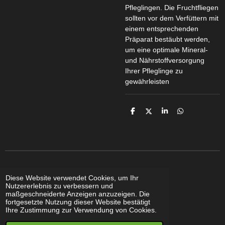
Pfleglingen. Die Fruchtfliegen
sollten vor dem Verfüttern mit
einem entsprechenden
Präparat bestäubt werden,
um eine optimale Mineral-
und Nährstoffversorgung
Ihrer Pfleglinge zu
gewährleisten
T
T
T
T
e
e
e
e
i
i
i
i
l
l
l
l
e
e
e
e
n
n
n
n
Diese Website verwendet Cookies, um Ihr
Nutzererlebnis zu verbessern und
© 2021 - 2025 Basti's
Jungle
maßgeschneiderte Anzeigen anzuzeigen. Die
fortgesetzte Nutzung dieser Website bestätigt
Ihre Zustimmung zur Verwendung von Cookies.