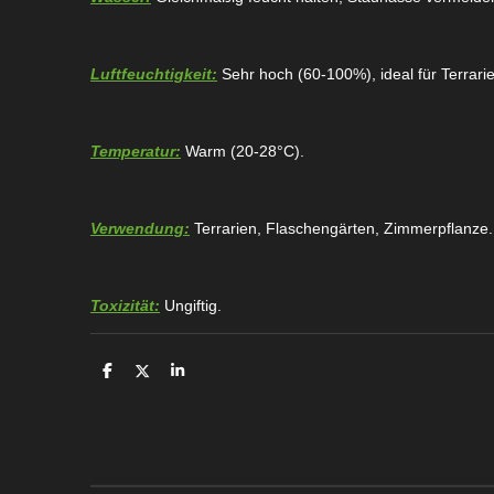
Luftfeuchtigkeit:
Sehr hoch (60-100%), ideal für Terrari
Temperatur:
Warm (20-28°C).
Verwendung:
Terrarien, Flaschengärten, Zimmerpflanze.
Toxizität:
Ungiftig.
T
T
T
e
e
e
i
i
i
l
l
l
e
e
e
n
n
n