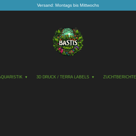
Versand: Montags bis Mittwochs
AQUARISTIK
3D DRUCK / TERRA LABELS
ZUCHTBERICHT