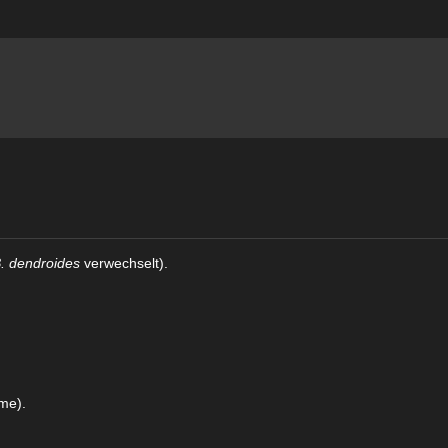
. dendroides
verwechselt).
me).