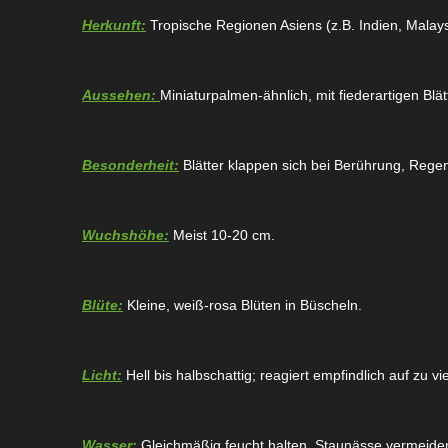
Herkunft:
Tropische Regionen Asiens (z.B. Indien, Malays
Aussehen:
Miniaturpalmen-ähnlich, mit fiederartigen Blä
Besonderheit:
Blätter klappen sich bei Berührung, Reg
Wuchshöhe:
Meist 10-20 cm.
Blüte:
Kleine, weiß-rosa Blüten in Büscheln.
Licht:
Hell bis halbschattig; reagiert empfindlich auf zu vi
Wasser:
Gleichmäßig feucht halten, Staunässe vermeide