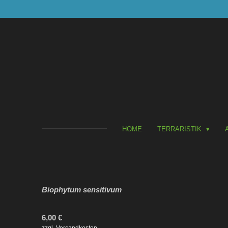
Zum
Hauptinhalt
springen
HOME
TERRARISTIK
Biophytum sensitivum
6,00 €
zzgl. Versandkosten