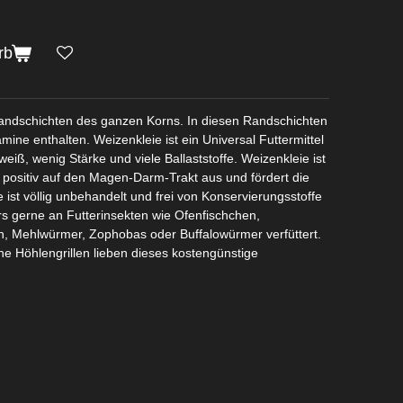
rb
andschichten des ganzen Korns. In diesen Randschichten
amine enthalten. Weizenkleie ist ein Universal Futtermittel
Eiweiß, wenig Stärke und viele Ballaststoffe. Weizenkleie ist
 positiv auf den Magen-Darm-Trakt aus und fördert die
ist völlig unbehandelt und frei von Konservierungsstoffe
s gerne an Futterinsekten wie Ofenfischchen,
n, Mehlwürmer, Zophobas oder Buffalowürmer verfüttert.
he Höhlengrillen lieben dieses kostengünstige