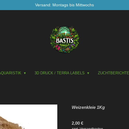
Versand: Montags bis Mittwochs
AQUARISTIK
3D DRUCK / TERRA LABELS
ZUCHTBERICHT
Weizenkleie 1Kg
2,00 €
zzgl. Versandkosten