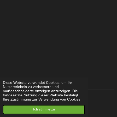
e
e
e
e
n
n
n
n
Diese Website verwendet Cookies, um Ihr
Nutzererlebnis zu verbessern und
maßgeschneiderte Anzeigen anzuzeigen. Die
fortgesetzte Nutzung dieser Website bestätigt
Ihre Zustimmung zur Verwendung von Cookies.
© 2021 - 2025 Basti's
Jungle
Ich stimme zu