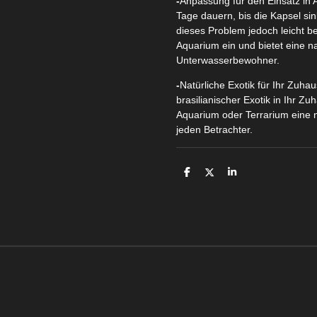
-
Anpassung für den Einsatz in 
Tage dauern, bis die Kapsel si
dieses Problem jedoch leicht b
Aquarium ein und bietet eine n
Unterwasserbewohner.
-
Natürliche Exotik für Ihr Zuha
brasilianischer Exotik in Ihr Z
Aquarium oder Terrarium eine na
jeden Betrachter.
T
T
T
e
e
e
i
i
i
l
l
l
e
e
e
n
n
n