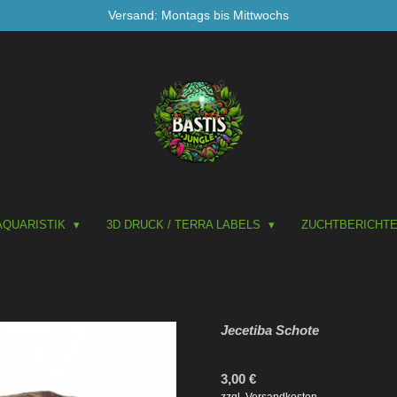
Versand: Montags bis Mittwochs
AQUARISTIK
3D DRUCK / TERRA LABELS
ZUCHTBERICHT
Jecetiba Schote
3,00 €
zzgl. Versandkosten