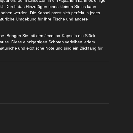
Aquarien: Beim Einsetzen in ein Aquarium kann es einige
nkt. Durch das Hinzufügen eines kleinen Steins kann
ehoben werden. Die Kapsel passt sich perfekt in jedes
atürliche Umgebung für Ihre Fische und andere
use: Bringen Sie mit den Jecetiba-Kapseln ein Stück
uhause. Diese einzigartigen Schoten verleihen jedem
türliche und exotische Note und sind ein Blickfang für