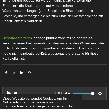
im Terrarium beobachtet werden kann. Dazu verteilen die
Elterntiere die Kaulquappen auf verschiedene
Wasseransammlungen (zum Beispiel die Blattachseln einer
Bromelie)und versorgen sie bis zum Ende der Metamorphose mit
unbefruchteten Nähreiern.
Besonderheiten
:
Oophaga pumilio zählt mit seinen vielen
verschiedenen Farbvarianten zu den variabelsten Wirbeltieren der
Erde. Trotz vieler Forschungsarbeiten zu diesem Thema ist bis
heute nicht eindeutig geklärt, was genau die Ursache für diese
Farbvielfalt ist.
T
T
T
T
e
e
e
e
i
i
i
i
l
l
l
l
e
e
e
e
n
n
n
n
00:00
Diese Website verwendet Cookies, um Ihr
P
M
S
Nutzererlebnis zu verbessern und
l
u
e
maßgeschneiderte Anzeigen anzuzeigen. Die