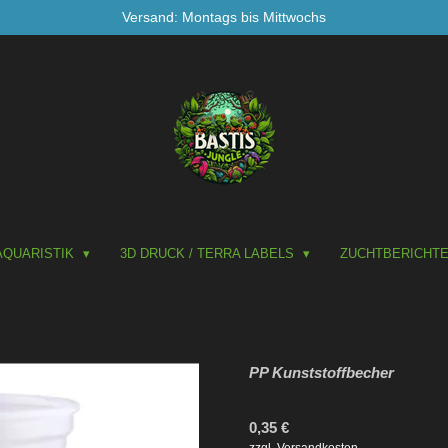
Versand: Montags bis Mittwochs
AQUARISTIK
3D DRUCK / TERRA LABELS
ZUCHTBERICHT
PP Kunststoffbecher
0,35 €
zzgl. Versandkosten