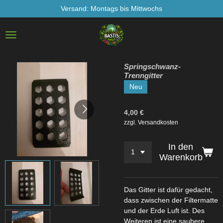
Versand: Montags bis Mittwochs
Zum
Hauptinhalt
springen
Springschwanz-
Trenngitter
Neu
4,00 €
zzgl. Versandkosten
In den
Warenkorb
Das Gitter ist dafür gedacht,
dass zwischen der Filtermatte
und der Erde Luft ist. Des
Weiteren ist eine saubere