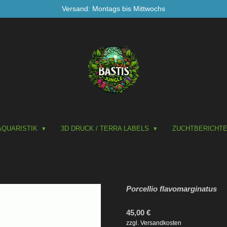
Versand: Montags bis Mittwochs
AQUARISTIK
3D DRUCK / TERRA LABELS
ZUCHTBERICHT
Porcellio flavomarginatus
45,00 €
zzgl. Versandkosten