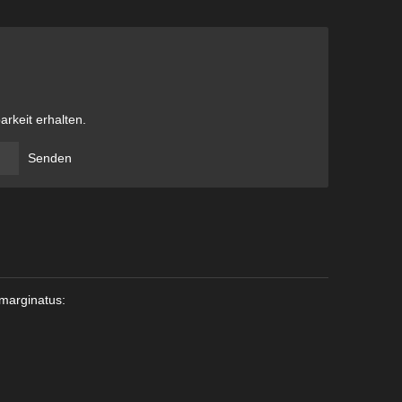
arkeit erhalten.
Senden
omarginatus: