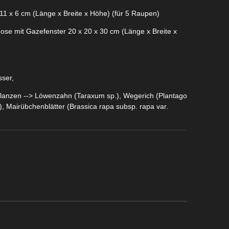
11 x 6 cm (Länge x Breite x Höhe) (für 5 Raupen)
ikdose mit Gazefenster 20 x 20 x 30 cm (Länge x Breite x
sser,
Pflanzen --> Löwenzahn (Taraxum sp.), Wegerich (Plantago
a), Mairübchenblätter (Brassica rapa subsp. rapa var.