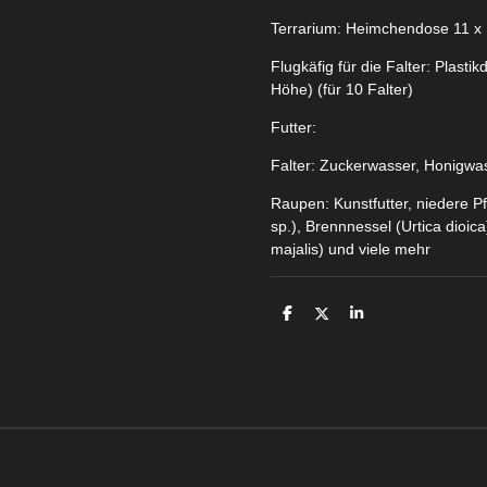
Terrarium: Heimchendose 11 x 
Flugkäfig für die Falter: Plast
Höhe) (für 10 Falter)
Futter:
Falter: Zuckerwasser, Honigwa
Raupen: Kunstfutter, niedere 
sp.), Brennnessel (Urtica dioic
majalis) und viele mehr
T
T
T
e
e
e
i
i
i
l
l
l
e
e
e
n
n
n