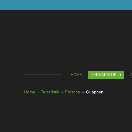
Zum
Hauptinhalt
springen
HOME
TERRARISTIK
Home
»
Terraristik
»
Frösche
»
Quappen