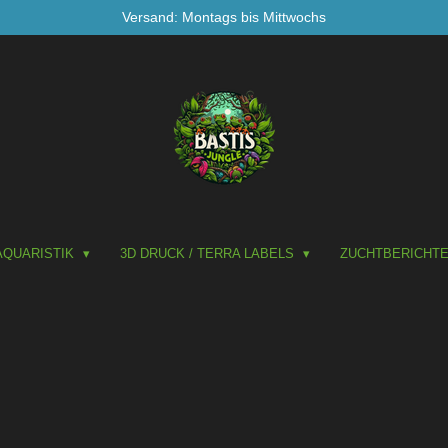
Versand: Montags bis Mittwochs
AQUARISTIK
3D DRUCK / TERRA LABELS
ZUCHTBERICHT